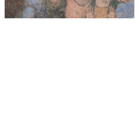
Vicino a lui c’è
Pietro
, che il fratello Andrea tocca
con la mano sinistra quasi a chiedere conforto,
ma che è proteso verso
Giovanni
, il giovane
malinconico seduto accanto a Cristo.
Pietro, infatti, sembra voler cogliere le parole di
Cristo e incitare Giovanni a chiedere chi sia il