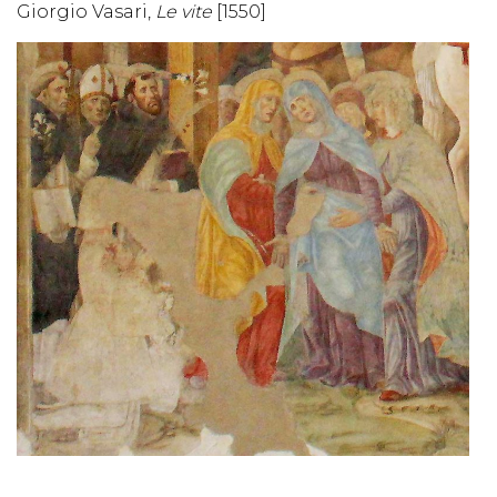
Giorgio Vasari,
Le vite
[1550]
Crocifissione di Cristo
, Donato Montorfano, dettaglio