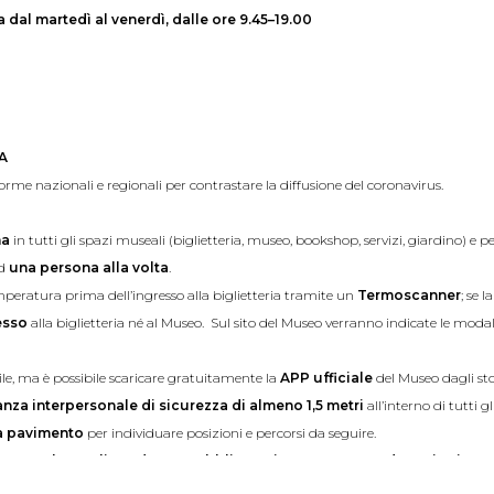
a dal martedì al venerdì, dalle ore 9.45–19.00
A
orme nazionali e regionali per contrastare la diffusione del coronavirus.
na
in tutti gli spazi museali (biglietteria, museo, bookshop, servizi, giardino) e pe
ad
una persona alla volta
.
mperatura prima dell’ingresso alla biglietteria tramite un
Termoscanner
; se 
esso
alla biglietteria né al Museo. Sul sito del Museo verranno indicate le modal
bile, ma è possibile scaricare gratuitamente la
APP ufficiale
del Museo dagli st
anza interpersonale di sicurezza di almeno 1,5 metri
all’interno di tutti g
 a pavimento
per individuare posizioni e percorsi da seguire.
orse o bagagli
che
devono
obbligatoriamente essere depositati
negli
p è possibile solo a due persone alla volta