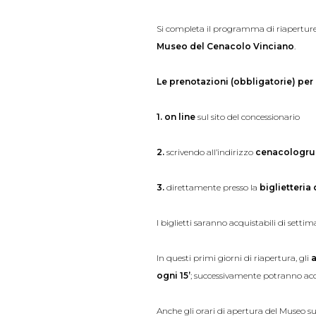
Si completa il programma di riaperture
Museo del Cenacolo Vinciano
.
Le prenotazioni (obbligatorie) per
1. on line
sul sito del
concessionario
2.
scrivendo all’indirizzo
cenacologru
3.
direttamente presso la
biglietteria
I biglietti saranno acquistabili di setti
In questi primi giorni di riapertura, gli
ogni 15’
; successivamente potranno ac
Anche gli orari di apertura del Museo s