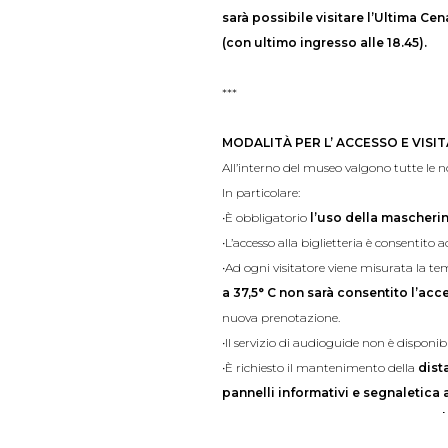
sarà possibile visitare l’Ultima Cen
(con ultimo ingresso alle 18.45).
***
MODALITÀ PER L’ ACCESSO E VISIT
All’interno del museo valgono tutte le n
In particolare:
•È obbligatorio
l’uso della mascheri
•L’accesso alla biglietteria è consentito 
•Ad ogni visitatore viene misurata la te
a 37,5° C non sarà consentito l’acc
nuova prenotazione.
•Il servizio di audioguide non è disponi
•È richiesto il mantenimento della
dist
pannelli informativi e segnaletica
•Non è possibile accedere al Museo con
b
•L’accesso ai servizi igienici e al booksho