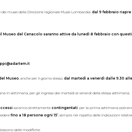
 dei musei della Direzione regionale Musei Lombardia:
dal 9 febbraio riapr
 il Museo del Cenacolo saranno attive da lunedì 8 febbraio con questi
ppi@adartem.it
 del Museo
, anche per il giorno stesso,
dal martedì a venerdì dalle 9.30 all
mana in settimana, per gli ingressi dal martedì al venerdì della stessa settimana.
accessi
saranno strettamente
contingentati
: per la prima settimana potranno
cedere
fino a 18 persone ogni 15’
, sempre nel rispetto delle indicazioni relativ
ubiscono delle modifiche: