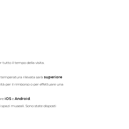
r tutto il tempo della visita.
la temperatura rilevata sarà
superiore
ità per il rimborso o per effettuare una
ore
iOS
e
Android
.
li spazi museali. Sono state disposti
 appositi armadietti in biglietteria.