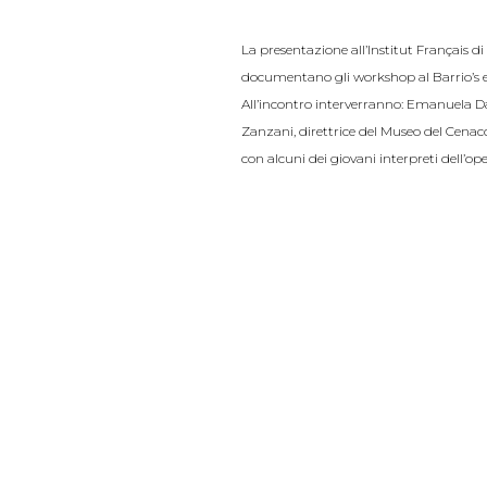
La presentazione all’Institut Français d
documentano gli workshop al Barrio’s e i l
All’incontro interverranno: Emanuela Da
Zanzani, direttrice del Museo del Cenaco
con alcuni dei giovani interpreti dell’ope
Cenacolo Live! a Milano 
Presentazione dell’opera vid
Sabato 2 marzo h. 15.00-16.
Milano, Corso Magenta 63