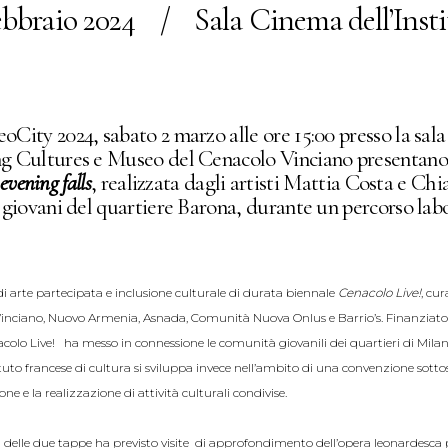
ebbraio 2024
/
Sala Cinema dell’Inst
City 2024, sabato 2 marzo alle ore 15:00 presso la sala
g Cultures e Museo del Cenacolo Vinciano presentano 
 evening falls
, realizzata dagli artisti Mattia Costa e Chi
 giovani del quartiere Barona, durante un percorso labo
di arte partecipata e inclusione culturale di durata biennale
Cenacolo Live!
, cu
Vinciano, Nuovo Armenia, Asnada, Comunità Nuova Onlus e Barrio’s. Finanziato
acolo Live! ha messo in connessione le comunità giovanili dei quartieri di Mil
ituto francese di cultura si sviluppa invece nell’ambito di una convenzione sotto
e e la realizzazione di attività culturali condivise.
 delle due tappe ha previsto visite di approfondimento dell’opera leonardesca pr