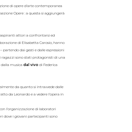
sizione di opere d’arte contemporanea
a sezione Opere : a questa si aggiungerà
spiranti attori a confrontarsi ed
laborazione di Elisabetta Carosio, hanno
– partendo dai gesti e dalle espressioni
e i ragazzi sono stati protagonisti di una
o dalla musica
dal vivo
di Federica
dealmente da quanto si intravvede dalle
tratto da Leonardo e a vedere l’opera in
con l’organizzazione di laboratori
eri dove i giovani partecipanti sono