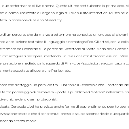
di due performance di live cinema. Queste ultime costituiscono la prima acqui
: la prima, realizzata a Dergano, è già fruibile sul sito internet del Museo nell
tata in occasione di Milano MuseoCity.
ato di un percorso che da marzo a settembre ha condotto un gruppo di giovani a
ediante l’azione teatrale e il linguaggio cinematografico. Gli artisti, con la col
nte fermato da Leonardo sulla parete del Refettorio di Santa Maria delle Grazie e 
animo raffigurati nell’opera, mettendoli in relazione con il proprio vissuto. Infin
interpretazione, mediato dallo sguardo di Film-Live Association, e accompagnat
amente accostato all’opera che l’ha ispirato.
onoro che tratteggia un parallelo tra il Barrio’s e il Cenacolo e che – partendo i
un tardo pomeriggio di primavera – porta il pubblico ad “entrare” nell’istante ri
tive uniche dei giovani protagonisti.
cipata, Cenacolo Live! ha previsto anche forme di apprendimento peer to peer, 
ovvisazione teatrale che si sono tenuti presso le scuole secondarie dei due quarti
 seconda e terza media.