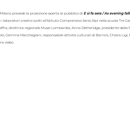
i Milano prevede la proiezione aperta al pubblico di
E si fa sera / As evening fall
aboratori creativi svolti all’Istituto Comprensivo Ilaria Alpi nella scuola Tre Cas
ffra, direttrice regionale Musei Lombardia, Anna Detheridge, presidente della 
lo, Gemma Marchegiani, responsabile attività culturali di Barrio’s, Chiara Ligi,
ra video.
MuseoCity 2024
eo E si fa sera / As evening falls
30 Sala Cinema dell’Institut Français Milano