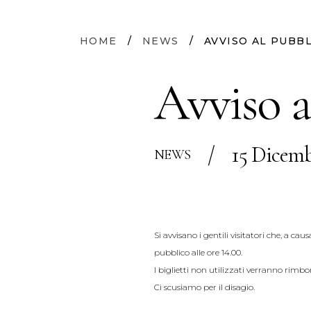
HOME
/
NEWS
/
AVVISO AL PUBB
Avviso a
/
15 Dicemb
NEWS
Si avvisano i gentili visitatori che, a c
pubblico alle ore 14.00.
I biglietti non utilizzati verranno rimbor
Ci scusiamo per il disagio.