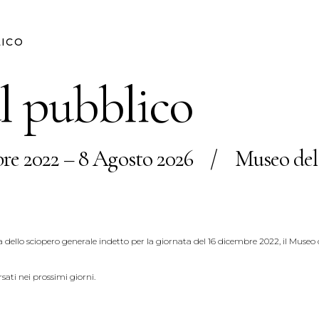
LICO
l pubblico
re 2022 – 8 Agosto 2026
/
Museo del
ausa dello sciopero generale indetto per la giornata del 16 dicembre 2022, il Muse
sati nei prossimi giorni.