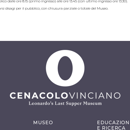
co dalle ore 8.15 (primo ingresso) alle ore 13.45 (con ultimo ingresso ore 13.30).
si disagi per il pubblico, con chiusura parziale o totale del Museo.
MUSEO
EDUCAZION
E RICERCA