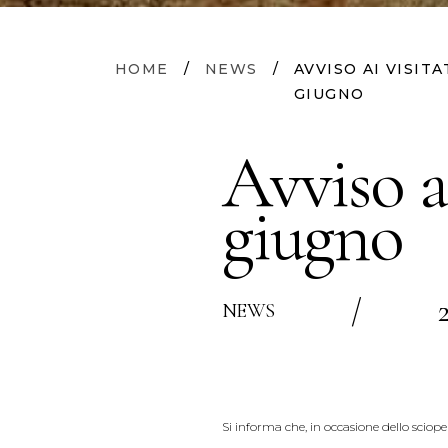
HOME
/
NEWS
/
AVVISO AI VISIT
GIUGNO
Avviso a
giugno
/
NEWS
Si informa che, in occasione dello scio