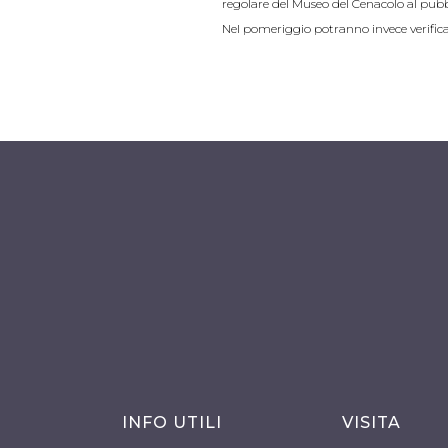
regolare del Museo del Cenacolo al pubbli
Nel pomeriggio potranno invece verificar
INFO UTILI
VISITA