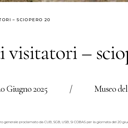
ATORI – SCIOPERO 20
i visitatori – sci
20 Giugno 2025
/
Museo del
pero generale proclamato da CUB, SGB, USB, SI COBAS per la giornata del 20 giug